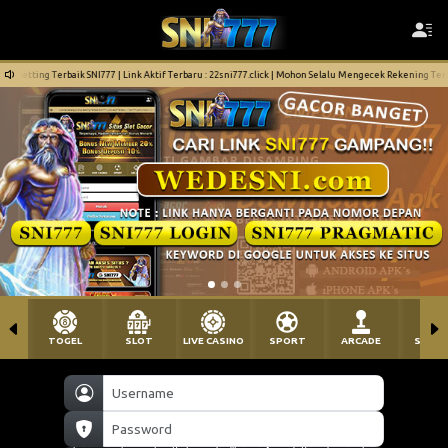
Betting Terbaik SNI777 | Link Aktif Terbaru : 22sni777.click | Mohon Selalu Mengecek Rekening Terle
TOGEL
SLOT
LIVE CASINO
SPORT
ARCADE
SABU