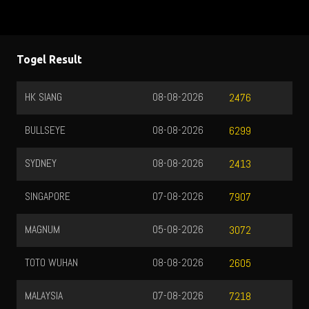
Togel Result
HK SIANG
08-08-2026
2476
BULLSEYE
08-08-2026
6299
SYDNEY
08-08-2026
2413
SINGAPORE
07-08-2026
7907
MAGNUM
05-08-2026
3072
TOTO WUHAN
08-08-2026
2605
MALAYSIA
07-08-2026
7218