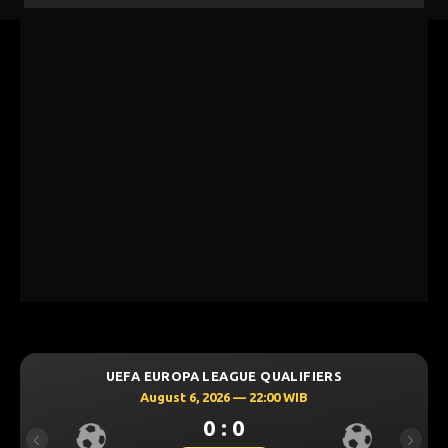
UEFA EUROPA LEAGUE QUALIFIERS
August 6, 2026 — 22:00 WIB
0 : 0
Previous
Next